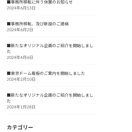
■事務所移転に伴う休業のお知らせ
2024年6月13日
■事務所移転、及び新設のご連絡
2024年6月2日
■新たなオリジナル企画のご紹介を開始しまし
た
2024年4月6日
■東京ドーム看板のご案内を開始しました
2024年2月10日
■新たなオリジナル企画のご紹介を開始しまし
た
2024年1月28日
カテゴリー