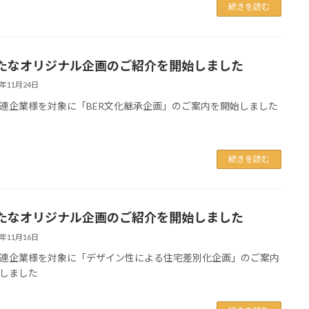
続きを読む
たなオリジナル企画のご紹介を開始しました
3年11月24日
連企業様を対象に「BER文化継承企画」のご案内を開始しました
続きを読む
たなオリジナル企画のご紹介を開始しました
3年11月16日
連企業様を対象に「デザイン性による住宅差別化企画」のご案内
しました