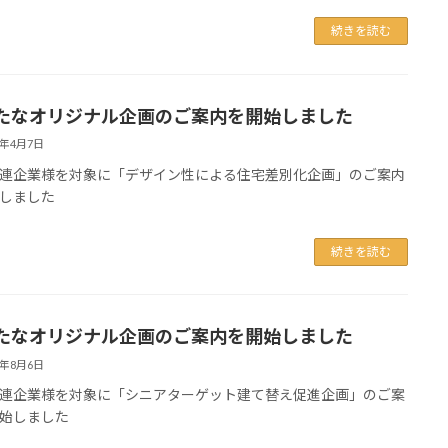
続きを読む
たなオリジナル企画のご案内を開始しました
6年4月7日
連企業様を対象に「デザイン性による住宅差別化企画」のご案内
しました
続きを読む
たなオリジナル企画のご案内を開始しました
5年8月6日
連企業様を対象に「シニアターゲット建て替え促進企画」のご案
始しました