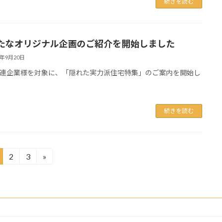
続きを読む
たなオリジナル企画のご紹介を開始しました
3年9月20日
連企業様を対象に、「隠れた実力派住宅特集」のご案内を開始し
続きを読む
2
3
»
固
固
定
定
ペ
ペ
ー
ー
ジ
ジ