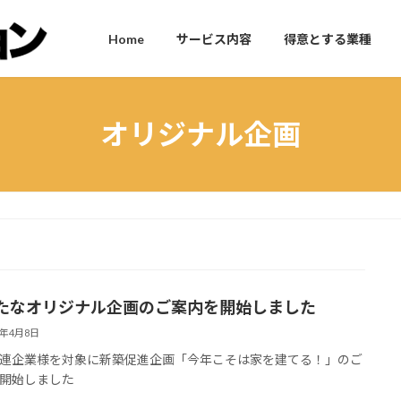
Home
サービス内容
得意とする業種
オリジナル企画
たなオリジナル企画のご案内を開始しました
6年4月8日
連企業様を対象に新築促進企画「今年こそは家を建てる！」のご
開始しました