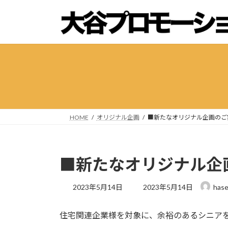
コ
ナ
ン
ビ
テ
ゲ
ン
ー
ツ
シ
へ
ョ
ス
ン
キ
に
ッ
移
プ
動
HOME
オリジナル企画
■新たなオリジナル企画のご
■新たなオリジナル企
最
2023年5月14日
2023年5月14日
has
終
更
住宅関連企業様を対象に、余裕のあるシニア
新
日